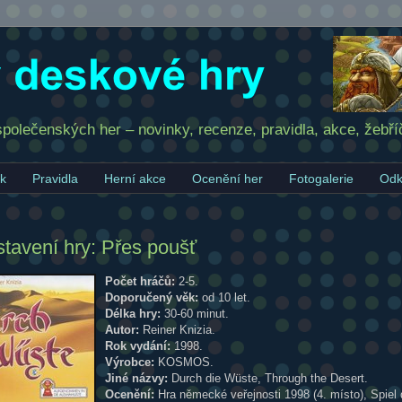
olečenských her – novinky, recenze, pravidla, akce, žebří
ek
Pravidla
Herní akce
Ocenění her
Fotogalerie
Odk
tavení hry: Přes poušť
Počet hráčů:
2-5.
Doporučený věk:
od 10 let.
Délka hry:
30-60 minut.
Autor:
Reiner Knizia.
Rok vydání:
1998.
Výrobce:
KOSMOS.
Jiné názvy:
Durch die Wüste, Through the Desert.
Ocenění:
Hra německé veřejnosti 1998 (4. místo), Spiel