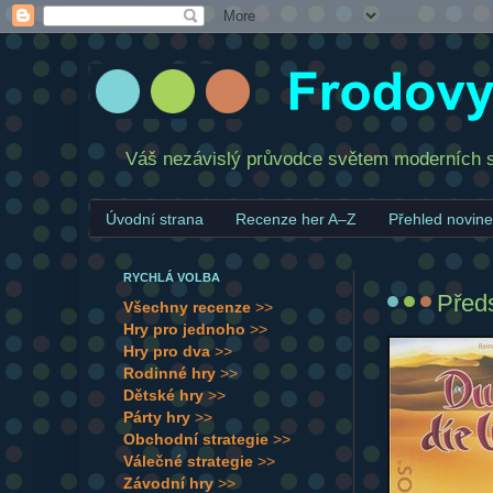
Váš nezávislý průvodce světem moderních sp
Úvodní strana
Recenze her A–Z
Přehled novin
RYCHLÁ VOLBA
Předs
Všechny recenze
>>
Hry pro jednoho
>>
Hry pro dva
>>
Rodinné hry
>>
Dětské hry
>>
Párty hry
>>
Obchodní strategie
>>
Válečné strategie
>>
Závodní hry
>>