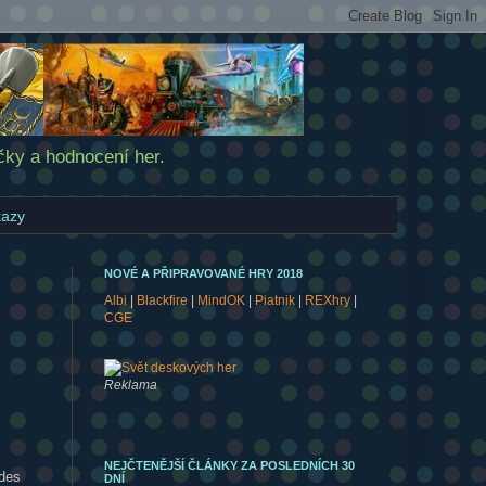
čky a hodnocení her.
azy
NOVÉ A PŘIPRAVOVANÉ HRY 2018
Albi
|
Blackfire
|
MindOK
|
Piatnik
|
REXhry
|
CGE
Reklama
NEJČTENĚJŠÍ ČLÁNKY ZA POSLEDNÍCH 30
 des
DNÍ