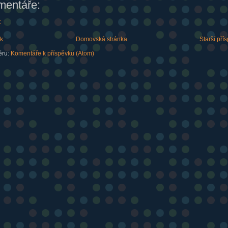
mentáře:
t
ek
Domovská stránka
Starší pří
ěru:
Komentáře k příspěvku (Atom)