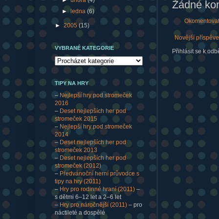
►
února
(4)
Žádné ko
►
ledna
(6)
Okomentova
►
2005
(15)
Novější příspěv
VYBRANÉ KATEGORIE
Přihlásit se k odb
TIPY NA HRY
–
Nejlepší hry pod stromeček
2016
–
Deset nejlepších her pod
stromeček 2015
–
Nejlepší hry pod stromeček
2014
–
Deset nejlepších her pod
stromeček 2013
–
Deset nejlepších her pod
stromeček (2012)
–
Předvánoční herní průvodce s
tipy na hry (2011)
–
Hry pro rodinné hraní (2011)
–
s dětmi 6–12 let a 2–6 let
–
Hry pro náročnější (2011)
– pro
náctileté a dospělé