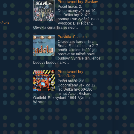
Představení hry: Slavkov
Počet hráčů: 2.
Doporučený věk: od 10
let. Délka hry: 2 až 3
hodiny. Rok vydání: 1988.
spěvek
Výrobce: Disk Říčany.
Obvyklá cena: hra se nepr...
Pravidla: Citadela
Citadela je karetní hra
Bruna Faiduttiho pro 2–7
hráčů. Úkolem hráčů je
postavit ve městě nové
budovy. Vyhraje ten, jehož
budovy budou na ko...
Představení hry:
RoboRally
Počet hráčů: 2-8.
Doporučený věk: od 12
let. Délka hry: 60-180
minut. Autor: Richard
Garfield. Rok vydání: 1994. Výrobce:
Wizards...