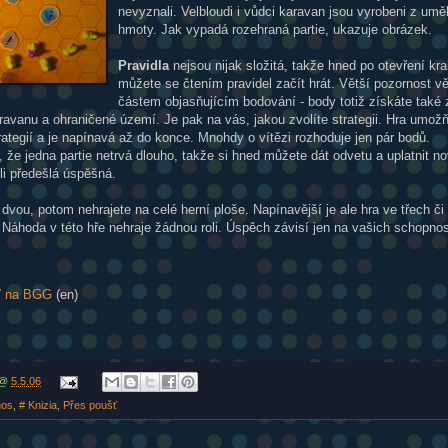
nevyznali. Velbloudi i vůdci karavan jsou vyrobeni z umě
hmoty. Jak vypadá rozehraná partie, ukazuje obrázek.
Pravidla
nejsou nijak složitá, takže hned po otevření kra
můžete se čtením pravidel začít hrát. Větší pozornost vě
částem objasňujícím bodování - body totiž získáte také 
ravanu a ohraničené území. Je pak na vás, jakou zvolíte strategii. Hra umož
rategií a je napínavá až do konce. Mnohdy o vítězi rozhoduje jen pár bodů.
, že jedna partie netrvá dlouho, takže si hned můžete dát odvetu a uplatnit n
-li předešlá úspěšná.
 dvou, potom nehrajete na celé herní ploše. Napínavější je ale hra ve třech či
 Náhoda v této hře nehraje žádnou roli. Úspěch závisí jen na vašich schopno
ť na BGG
(en)
@
5.5.06
mos
,
# Knizia
,
Přes poušť