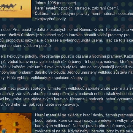
Jahres 1998 (nominace).
Herní systém:
poziční strategie, zabírání území.
Čeština:
hra s českými pravidly, herní materiál neobsahu
cizojazyčné prvky.
neboli Přes poušť je další z osobitých her od Reinera Knizii. Tentokrát jste
mene.
Vaším úkolem
je s pomocí svých karavan obsadit vodní prameny pro
dů, propojovat oázy na jejich trase a ovládnout určitá území. Hráč za to získ
ější se stane vládcem pouště.
ce s hexovými políčky. Představuje poušť s oázami a vodními prameny. Kaž
 pět vůdců karavan na velbloudech různé barvy - ti budou označovat, kterému
Hráči v každém kole umístí dva velbloudy tak, aby co nejvýhodněji doplnili sv
 "pohybují" přidáním dalšího velblouda. Jednou umístěný velbloud zůstává n
ry. Hráči vybírají velbloudy ze společné zásoby.
dit mezi poziční strategie. Umístěním velbloudů zabíráte určité území a zís
 a oázy, zároveň zabraňujete soupeřům, aby bodovali nebo získali výhodnou
fázi hry umisťujete vůdce svých karavan. Nesmíte ji podcenit, neboť významn
hru. Ve druhé fázi pak rozšiřujete své karavany.
Herní materiál
se skládá z hrací desky, žetonů pramenů
bodů, palem, které označují oázy, a především velkým 
barevných velbloudů. Nemají pravda přirozené barvy, ale
zvyknete si na ně. Kdyby nebyli barevní, brzy byste se v