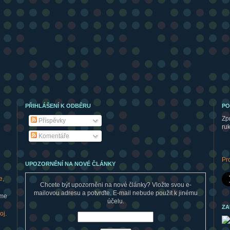
PŘIHLÁŠENÍ K ODBĚRU
PO
Zp
Příspěvky
ru
Komentáře
Pr
UPOZORNĚNÍ NA NOVÉ ČLÁNKY
e,
Chcete být upozorněni na nové články? Vložte svou e-
mailovou adresu a potvrďte. E-mail nebude použit k jinému
eme
účelu.
ZA
oj.