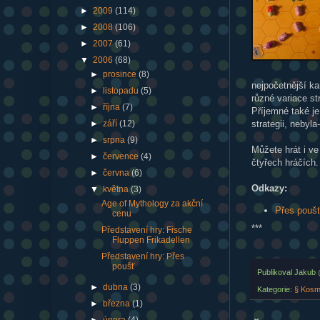
►
2009
(114)
►
2008
(106)
►
2007
(61)
▼
2006
(68)
►
prosince
(8)
nejpočetnější ka
►
listopadu
(5)
různé variace st
►
října
(7)
Příjemné také je
strategii, nebyla
►
září
(12)
►
srpna
(9)
Můžete hrát i ve
►
července
(4)
čtyřech hráčích.
►
června
(6)
Odkazy:
▼
května
(3)
Age of Mythology za akční
Přes pouš
cenu
***
Představení hry: Fische
Fluppen Frikadellen
Představení hry: Přes
poušť
Publikoval
Jakub
►
dubna
(3)
Kategorie:
§ Kos
►
března
(1)