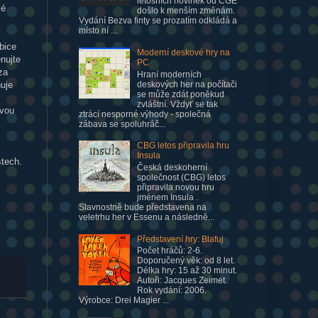
letošních novinek od CGE
lé
došlo k menším změnám.
Vydání Bezva finty se prozatím odkládá a
místo ní ...
bice
Moderní deskové hry na
nujte
PC
za
Hraní moderních
deskových her na počítači
ňuje
se může zdát poněkud
zvláštní. Vždyť se tak
ovou
ztrácí nesporné výhody - společná
zábava se spoluhráč...
CBG letos připravila hru
Insula
stech.
Česká deskoherní
společnost (CBG) letos
připravila novou hru
jménem Insula .
Slavnostně bude představena na
veletrhu her v Essenu a následně...
Představení hry: Blafuj
Počet hráčů: 2-6.
Doporučený věk: od 8 let.
Délka hry: 15 až 30 minut.
Autoři: Jacques Zeimet.
Rok vydání: 2006.
Výrobce: Drei Magier ...