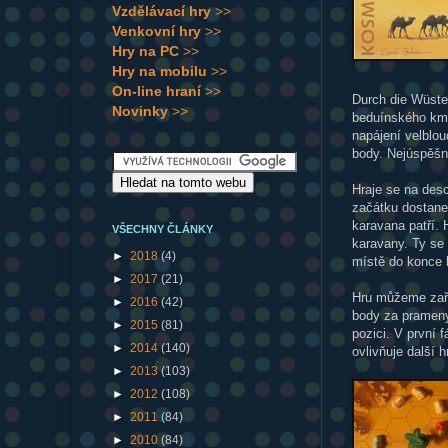
Vzdělávací hry
>>
Venkovní hry
>>
Hry na PC
>>
Hry na mobilu
>>
On-line hraní
>>
Durch die Wüste 
Novinky
>>
beduínského k
napájení velblou
body. Nejúspěšn
Hraje se na des
začátku dostane
karavana patří. 
VŠECHNY ČLÁNKY
karavany. Ty se
►
2018
(4)
místě do konce h
►
2017
(21)
Hru můžeme zařa
►
2016
(42)
body za prameny
►
2015
(81)
pozici. V první 
►
2014
(140)
ovlivňuje další 
►
2013
(103)
►
2012
(108)
►
2011
(84)
►
2010
(84)