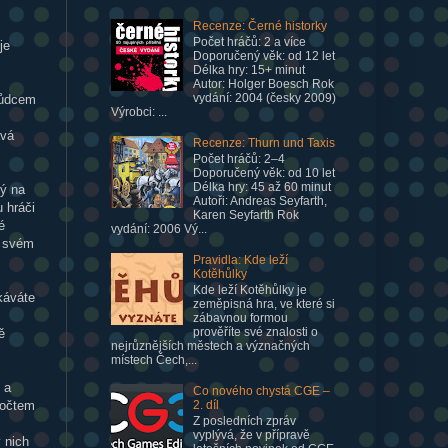
Recenze: Černé historky
Počet hráčů: 2 a více
je
Doporučený věk: od 12 let
Délka hry: 15+ minut
Autor: Holger Boesch Rok
vydání: 2004 (česky 2009)
 vůdcem
Výrobci: ...
ává
Recenze: Thurn und Taxis
Počet hráčů: 2–4
Doporučený věk: od 10 let
Délka hry: 45 až 60 minut
dý na
Autoři: Andreas Seyfarth,
 hráči
Karen Seyfarth Rok
é
vydání: 2006 Vý...
a svém
Pravidla: Kde leží
Kotěhůlky
Kde leží Kotěhůlky je
káváte
zeměpisná hra, ve které si
zábavnou formou
prověříte své znalosti o
ě
nejrůznějších městech a význačných
místech Čech,...
 a
Co nového chystá CGE –
počtem
2. díl
Z posledních zpráv
vyplývá, že v přípravě
 nich